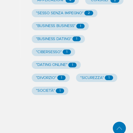
"APPLICAZIONI"
"CONSIGLI"
4
2
"SESSO SENZA IMPEGNO"
2
"BUSINESS BUSINESS"
1
"BUSINESS DATING"
1
"CIBERSESSO"
1
"DATING ONLINE"
1
"DIVORZIO"
"SICUREZZA"
1
1
"SOCIETÀ"
1